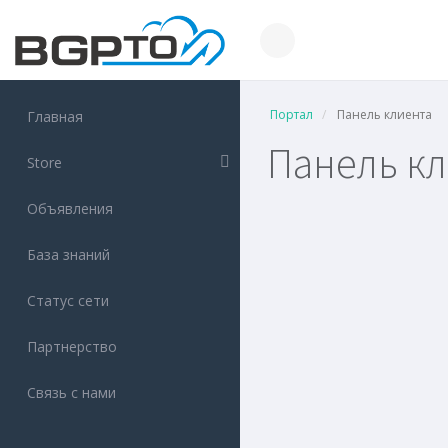
Портал
Панель клиента
Главная
Панель к
Store
Объявления
База знаний
Статус сети
Партнерство
Связь с нами