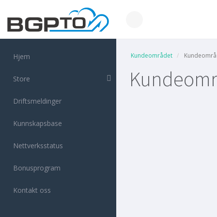
Kundeområdet
Kundeområ
Hjem
Kundeomr
Store
Driftsmeldinger
Kunnskapsbase
Nettverksstatus
Bonusprogram
Kontakt oss