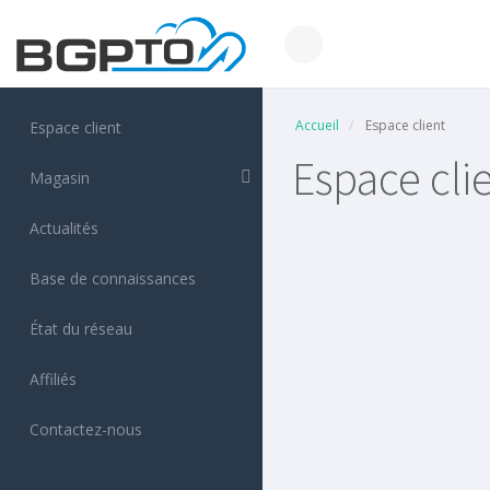
Accueil
Espace client
Espace client
Espace cli
Magasin
Actualités
Base de connaissances
État du réseau
Affiliés
Contactez-nous