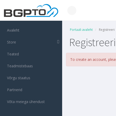
Portaali avaleht
Registreeri
Avaleht
Registreeri
Store
Teated
To create an account, ple
Teadmistebaas
Võrgu staatus
Partnerid
Võta meiega ühendust