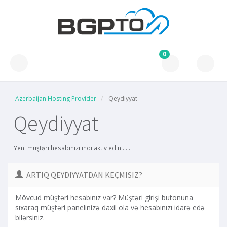
0
Azerbaijan Hosting Provider
Qeydiyyat
Qeydiyyat
Yeni müştəri hesabınızı indi aktiv edin . . .
ARTIQ QEYDIYYATDAN KEÇMISIZ?
Mövcud müştəri hesabınız var? Müştəri girişi butonuna
sıxaraq müştəri panelinizə daxil ola və hesabınızı idarə edə
bilərsiniz.